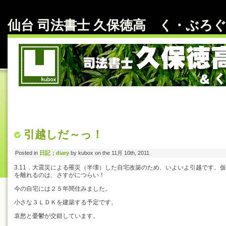
仙台 司法書士 久保徳高 く・ぶろぐ～ b
引越しだ～っ！
Posted in
日記；diary
by kubox on the 11月 10th, 2011
3.11．大震災による罹災（半壊）した自宅改築のため、いよいよ引越です。
を離れるのは、さすがにつらい！
今の自宅には２５年間住みました。
小さな３ＬＤＫを建築する予定です。
哀愁と憂鬱が交錯しています。