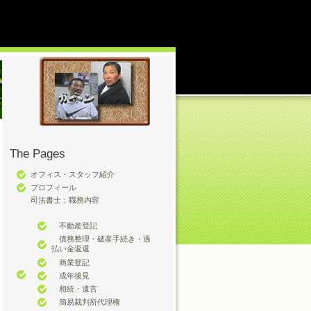
The Pages
オフィス・スタッフ紹介
プロフィール
司法書士；職務内容
不動産登記
債務整理・破産手続き・過
払い金返還
商業登記
成年後見
相続・遺言
簡易裁判所代理権