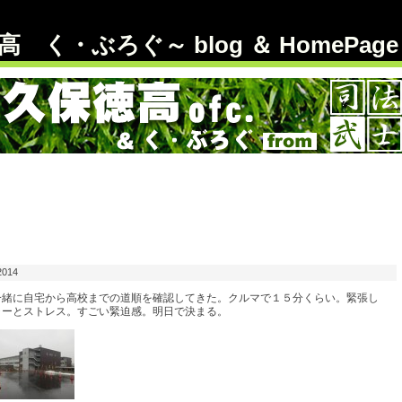
 く・ぶろぐ～ blog ＆ HomePage
2014
一緒に自宅から高校までの道順を確認してきた。クルマで１５分くらい。緊張し
ャーとストレス。すごい緊迫感。明日で決まる。