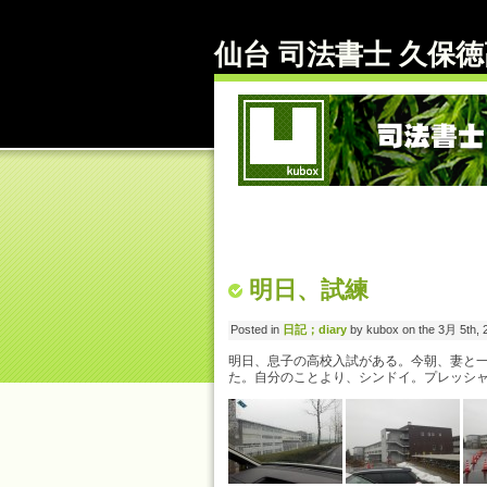
仙台 司法書士 久保徳高
明日、試練
Posted in
日記；diary
by kubox on the 3月 5th, 
明日、息子の高校入試がある。今朝、妻と
た。自分のことより、シンドイ。プレッシ