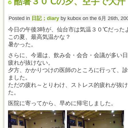
酷暑３０℃の夕、空手で大汗．[6.26
Posted in
日記；diary
by kubox on the 6月 26th, 20
今日の午後3時が、仙台市は気温３０℃だった
この夏、最高気温かな？
暑かった。
さらに、今週は、飲み会・会合・会議が多い日
疲れが抜けない。
夕方、かかりつけの医師のところに行って、診
ました。
ただの疲れ～とりわけ、ストレス的疲れが抜け
た。
医院に寄ってから、早めに帰宅しました。