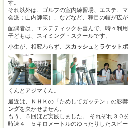
す。
それ以外は、ゴルフの室内練習場、エステ、マ
会派；山内師範）、などなど、種目の幅が広が
配偶者は、エステティックを喜んで、時々利用
子どもは、スィミング・スクールです。
小生が、相変わらず、
スカッシュ
と
ラケットボ
くんとアジマくん。
最近は、ＮＨＫの「ためしてガッテン」の影響
ング
を欠かせません。
もう、５回ほど実践しました。 それぞれ３０
時速４－５キロメートルのゆったりしたスピー