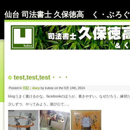
仙台 司法書士 久保徳高 く・ぶろぐ～ b
test,test,test・・・
Posted in
日記；diary
by kubox on the 6月 14th, 2014
blogうまく書けるかな。facebookのほうが、書きやすい。なぜだろう。練
少しずつ、やってみよう。遊び心で…。