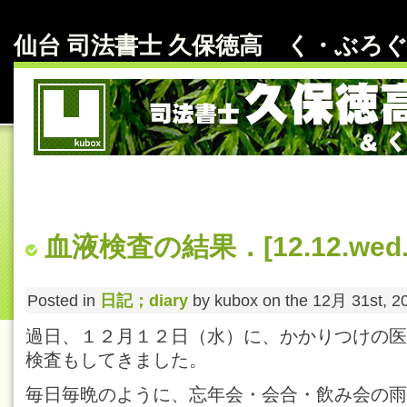
仙台 司法書士 久保徳高 く・ぶろぐ～ b
血液検査の結果．[12.12.wed.
Posted in
日記；diary
by kubox on the 12月 31st, 2
過日、１２月１２日（水）に、かかりつけの医
検査もしてきました。
毎日毎晩のように、忘年会・会合・飲み会の雨