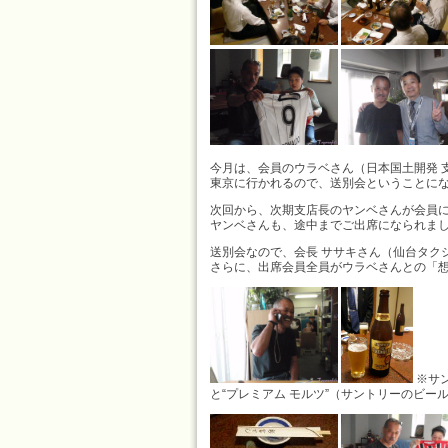
今月は、会員のウラベさん（日本国土開発 
東京に行かれるので、送別会ということに
次回から、次期支店長のヤンベさんが会員
ヤンベさんも、途中までご出席になられま
送別会なので、会長 ササキさん（仙台タク
さらに、出席会員全員がウラベさんとの「
※サ
と“プレミアム モルツ”（サントリーのビー