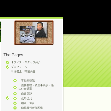
The Pages
オフィス・スタッフ紹介
プロフィール
司法書士；職務内容
不動産登記
債務整理・破産手続き・過
払い金返還
商業登記
成年後見
相続・遺言
簡易裁判所代理権