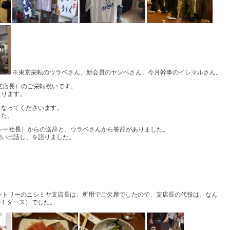
※東京栄転のウラベさん、新会員のヤンベさん、今月幹事のイシマルさん。
支店長）のご栄転祝いです。
なります。
になってくださいます。
した。
シー社長）からの送辞と、ウラベさんから答辞がありました。
想い出話し」を語りました。
ントリーのニシミヤ支店長は、所用でご欠席でしたので、支店長の代役は、なん
ル１ダース）でした。