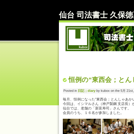
仙台 司法書士 久保徳高
恒例の“東西会；とんしゃあ
Posted in
日記；diary
by kubox on the 5月 21st,
毎月、恒例になった“東西会；とんしゃあか
今回は、イシマルさん（神戸製鋼 支店長）
仙台では、老舗の「新富寿司」さんです。
会員のうち、１６名が参加しました。