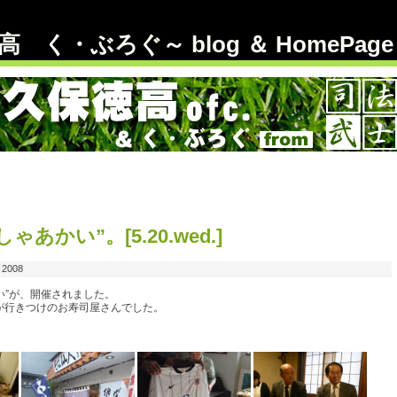
 く・ぶろぐ～ blog ＆ HomePage
かい”。[5.20.wed.]
 2008
い”が、開催されました。
が行きつけのお寿司屋さんでした。