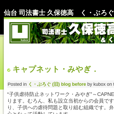
仙台 司法書士 久保徳高 く・ぶろぐ～ b
キャプネット・みやぎ．
Posted in
く・ぶろぐ (旧) blog before
by kubox on 
“子供虐待防止ネットワーク・みやぎ”～CAPNE
ります。むろん、私も設立当初からの会員です
り、子供への虐待問題と取り組む組織です。弁